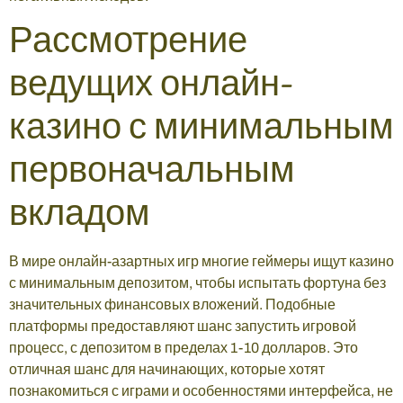
Рассмотрение
ведущих онлайн-
казино с минимальным
первоначальным
вкладом
В мире онлайн-азартных игр многие геймеры ищут казино
с минимальным депозитом, чтобы испытать фортуна без
значительных финансовых вложений. Подобные
платформы предоставляют шанс запустить игровой
процесс, с депозитом в пределах 1-10 долларов. Это
отличная шанс для начинающих, которые хотят
познакомиться с играми и особенностями интерфейса, не