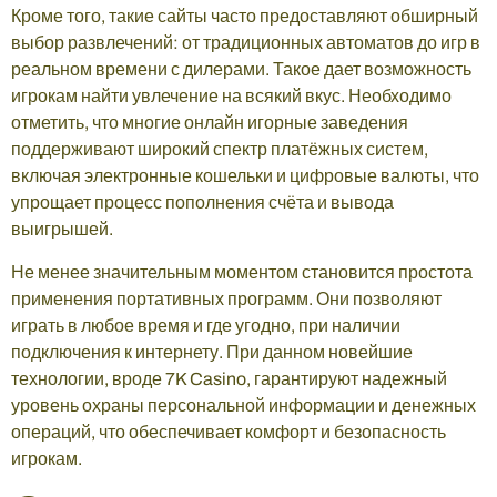
Кроме того, такие сайты часто предоставляют обширный
выбор развлечений: от традиционных автоматов до игр в
реальном времени с дилерами. Такое дает возможность
игрокам найти увлечение на всякий вкус. Необходимо
отметить, что многие онлайн игорные заведения
поддерживают широкий спектр платёжных систем,
включая электронные кошельки и цифровые валюты, что
упрощает процесс пополнения счёта и вывода
выигрышей.
Не менее значительным моментом становится простота
применения портативных программ. Они позволяют
играть в любое время и где угодно, при наличии
подключения к интернету. При данном новейшие
технологии, вроде 7K Casino, гарантируют надежный
уровень охраны персональной информации и денежных
операций, что обеспечивает комфорт и безопасность
игрокам.