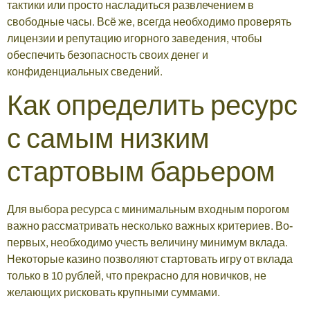
тактики или просто насладиться развлечением в
свободные часы. Всё же, всегда необходимо проверять
лицензии и репутацию игорного заведения, чтобы
обеспечить безопасность своих денег и
конфиденциальных сведений.
Как определить ресурс
с самым низким
стартовым барьером
Для выбора ресурса с минимальным входным порогом
важно рассматривать несколько важных критериев. Во-
первых, необходимо учесть величину минимум вклада.
Некоторые казино позволяют стартовать игру от вклада
только в 10 рублей, что прекрасно для новичков, не
желающих рисковать крупными суммами.