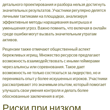
детального проектирования и разбора нельзя достигнуть
значительных результатов. Участники регулярно делятся
личными тактиками на площадках, анализируя
эффективные методы наращивания выигрыша и
уменьшения угроз. Важно помнить, что включая в онлайн
среде ошибки могут вызвать значительным утратам
активов.
Рецензии также отмечают общественный аспект
бережливых игрищ. Множество ресурсов предлагают
возможность взаимодействовать с иными геймерами
через альянсы или соревнования. Такое дает
возможность не только состязаться за лидерство, но и
перенимать опыт у более искушенных игроков. Участники
рассматривают это значимым опытом, который помогает
улучшать свои умения контроля и делать более
обоснованные заключения в игре.
Риски при низком