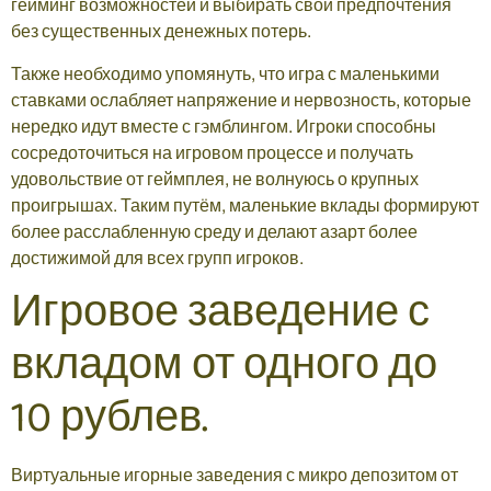
гейминг возможностей и выбирать свои предпочтения
без существенных денежных потерь.
Также необходимо упомянуть, что игра с маленькими
ставками ослабляет напряжение и нервозность, которые
нередко идут вместе с гэмблингом. Игроки способны
сосредоточиться на игровом процессе и получать
удовольствие от геймплея, не волнуюсь о крупных
проигрышах. Таким путём, маленькие вклады формируют
более расслабленную среду и делают азарт более
достижимой для всех групп игроков.
Игровое заведение с
вкладом от одного до
10 рублев.
Виртуальные игорные заведения с микро депозитом от