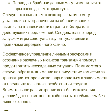
Периоды обработки данных могут изменяться от
пары часов до некоторых суток.
Следует осознавать, что некоторые казино могут
устанавливать ограничения на обналичивание
выигрыша в зависимости от ранга геймера или
действующих предложений. Следовательно перед
запуском игры советуется изучить условиями и
правилами определенного казино.
Эффективное управление личными ресурсами и
осознание различных нюансов транзакций помогут
предотвратить неожиданных ситуаций. Помимо этого
следует обратить внимание на присутствие комиссии за
транзакции, которая может варьироваться в зависимости
от предпочтительного способа снятия средств.
Внимательное рассмотрение всех без исключения
условий даст возможность кайфовать от геймплеем без
лишних хлопот.