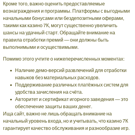
Кроме того, важно оценить предоставляемые
вознаграждения и программы. Платформы с выгодными
начальными бонусами или бездепозитными оферами,
такими как казино 7К, могут существенно увеличить
шансы на удачный старт. Обращайте внимание на
правила отработки премий — они должны быть
выполнимыми и осуществимыми.
Помимо этого учтите о нижеперечисленных моментах:
Наличие демо-версий развлечений для отработки
навыков без материальных расходов.
Поддерживание различных платёжных систем для
удобства зачисления на счёта.
Авторитет и сертификат игорного заведения — это
обеспечение защиты ваших денег.
Ища сайт, важно не лишь обращать внимание на
начальный уровень входа, но и учитывать, что казино 7К
гарантирует качество обслуживания и разнообразие игр.