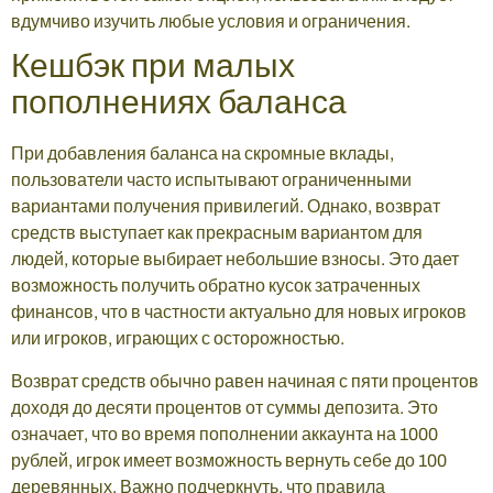
вдумчиво изучить любые условия и ограничения.
Кешбэк при малых
пополнениях баланса
При добавления баланса на скромные вклады,
пользователи часто испытывают ограниченными
вариантами получения привилегий. Однако, возврат
средств выступает как прекрасным вариантом для
людей, которые выбирает небольшие взносы. Это дает
возможность получить обратно кусок затраченных
финансов, что в частности актуально для новых игроков
или игроков, играющих с осторожностью.
Возврат средств обычно равен начиная с пяти процентов
доходя до десяти процентов от суммы депозита. Это
означает, что во время пополнении аккаунта на 1000
рублей, игрок имеет возможность вернуть себе до 100
деревянных. Важно подчеркнуть, что правила