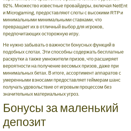
92%. Множество известные провайдеры, включая NetEnt
и Microgaming, предоставляют слоты с высокими RTP и
минимальными минимальными ставками, что
превращает их в отличный выбор для игроков,
предпочитающих осторожную игру.
Не нужно забывать о важности бонусных функций в
подобных слотах. Эти способны содержать бесплатные
раскрутки а также умножители призов, что расширяет
вероятности на получение весомых призов, даже при
минимальных бетах. В итоге, ассортимент аппаратов с
умеренными взносами предоставляет геймерам шанс
получать удовольствие от игровым процессом без
значительных материальных угроз.
Бонусы за маленький
депозит