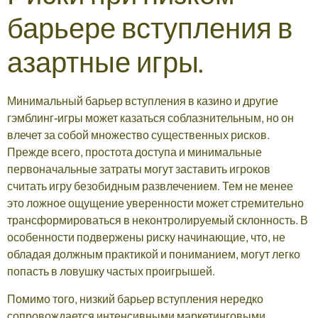
барьере вступления в
азартные игры.
Минимальный барьер вступления в казино и другие
гэмблинг-игры может казаться соблазнительным, но он
влечет за собой множество существенных рисков.
Прежде всего, простота доступа и минимальные
первоначальные затраты могут заставить игроков
считать игру безобидным развлечением. Тем не менее
это ложное ощущение уверенности может стремительно
трансформироваться в неконтролируемый склонность. В
особенности подвержены риску начинающие, что, не
обладая должным практикой и пониманием, могут легко
попасть в ловушку частых проигрышей.
Помимо того, низкий барьер вступления нередко
сопровождается интенсивными маркетинговыми