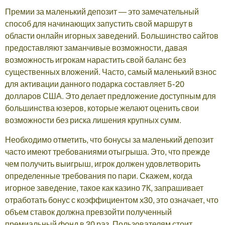
Премии за маленький депозит — это замечательный
способ для начинающих запустить свой маршрут в
области онлайн игорных заведений. Большинство сайтов
предоставляют заманчивые возможности, давая
возможность игрокам нарастить свой баланс без
существенных вложений. Часто, самый маленький взнос
для активации данного подарка составляет 5-20
долларов США. Это делает предложение доступным для
большинства юзеров, которые желают оценить свои
возможности без риска лишения крупных сумм.
Необходимо отметить, что бонусы за маленький депозит
часто имеют требованиями отыгрыша. Это, что прежде
чем получить выигрыш, игрок должен удовлетворить
определенные требования по пари. Скажем, когда
игорное заведение, такое как казино 7К, запрашивает
отработать бонус с коэффициентом x30, это означает, что
объем ставок должна превзойти полученный
премиальный фонд в 30 раз. Пользователям стоит