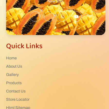
New York.
Quick Links
Home
About Us
Gallery
Products
Contact Us
Store Locator
Html Sitemap