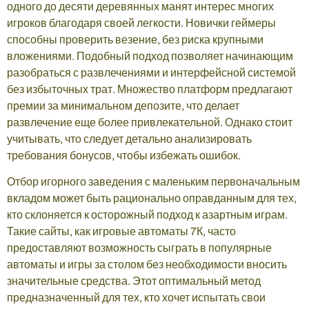
одного до десяти деревянных манят интерес многих
игроков благодаря своей легкости. Новички геймеры
способны проверить везение, без риска крупными
вложениями. Подобный подход позволяет начинающим
разобраться с развлечениями и интерфейсной системой
без избыточных трат. Множество платформ предлагают
премии за минимальном депозите, что делает
развлечение еще более привлекательной. Однако стоит
учитывать, что следует детально анализировать
требования бонусов, чтобы избежать ошибок.
Отбор игорного заведения с маленьким первоначальным
вкладом может быть рационально оправданным для тех,
кто склоняется к осторожный подход к азартным играм.
Такие сайты, как игровые автоматы 7К, часто
предоставляют возможность сыграть в популярные
автоматы и игры за столом без необходимости вносить
значительные средства. Этот оптимальный метод
предназначенный для тех, кто хочет испытать свои