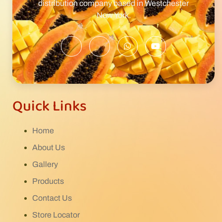
distribution company based in Westchester
New York.
Quick Links
Home
About Us
Gallery
Products
Contact Us
Store Locator