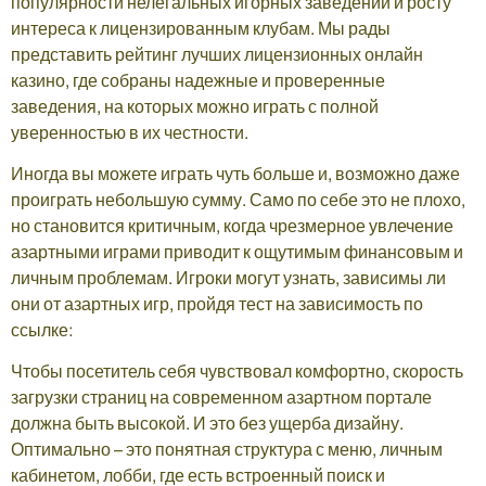
популярности нелегальных игорных заведений и росту
интереса к лицензированным клубам. Мы рады
представить рейтинг лучших лицензионных онлайн
казино, где собраны надежные и проверенные
заведения, на которых можно играть с полной
уверенностью в их честности.
Иногда вы можете играть чуть больше и, возможно даже
проиграть небольшую сумму. Само по себе это не плохо,
но становится критичным, когда чрезмерное увлечение
азартными играми приводит к ощутимым финансовым и
личным проблемам. Игроки могут узнать, зависимы ли
они от азартных игр, пройдя тест на зависимость по
ссылке:
Чтобы посетитель себя чувствовал комфортно, скорость
загрузки страниц на современном азартном портале
должна быть высокой. И это без ущерба дизайну.
Оптимально – это понятная структура с меню, личным
кабинетом, лобби, где есть встроенный поиск и