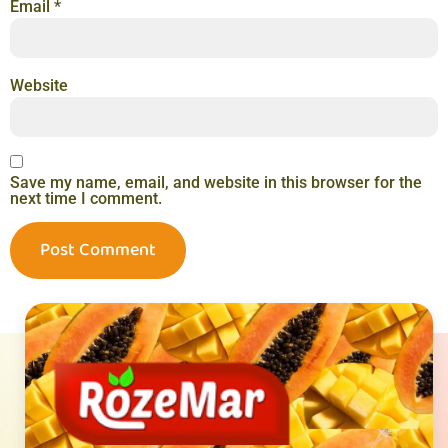
Email
*
Website
Save my name, email, and website in this browser for the
next time I comment.