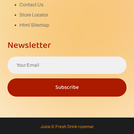
Contact Us
Store Locator
Html Sitemap
Newsletter
Subscribe
Juice & Fresh Drink rozemar