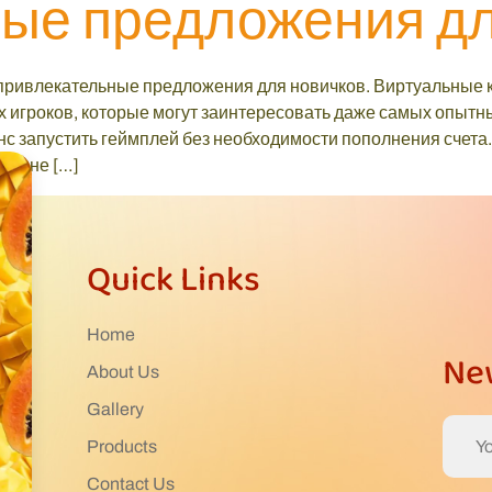
ые предложения дл
ривлекательные предложения для новичков. Виртуальные ка
 игроков, которые могут заинтересовать даже самых опытн
 запустить геймплей без необходимости пополнения счета.
ти, не […]
Quick Links
Home
Ne
About Us
Gallery
Products
Contact Us