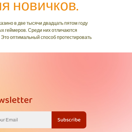
я новичков.
зино в две тысячи двадцать пятом году
ых геймеров. Среди них отличаются
 Это оптимальный способ протестировать
wsletter
Subscribe