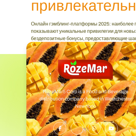
привлекательн
Онлайн гэмблинг-платформы 2025: наиболее п
показывают уникальные привилегии для новых
бездепозитные бонусы, предоставляющие шанс
сайт сайт комета casino и изучить её возможнос
RozeMar5 Corp is a Food and Beverage
distribution company based in Westchester
New York.