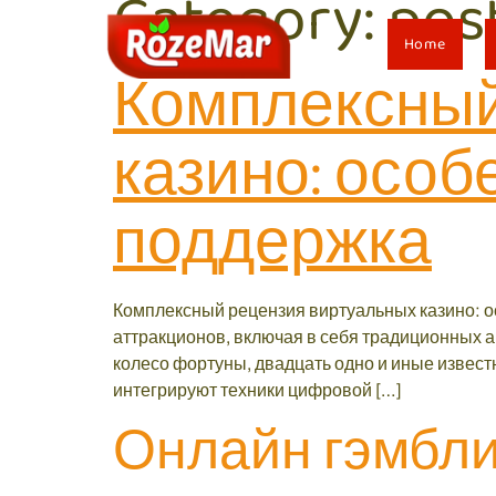
Category:
pos
Home
Комплексный
казино: особ
поддержка
Комплексный рецензия виртуальных казино: о
аттракционов, включая в себя традиционных а
колесо фортуны, двадцать одно и иные извест
интегрируют техники цифровой […]
Онлайн гэмбли