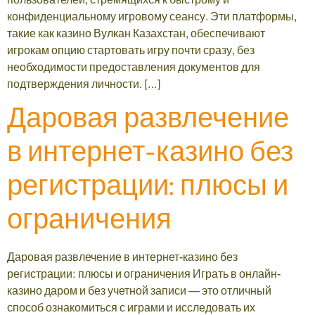
конфиденциальному игровому сеансу. Эти платформы,
такие как казино Вулкан Казахстан, обеспечивают
игрокам опцию стартовать игру почти сразу, без
необходимости предоставления документов для
подтверждения личности. […]
Даровая развлечение
в интернет-казино без
регистрации: плюсы и
ограничения
Даровая развлечение в интернет-казино без
регистрации: плюсы и ограничения Играть в онлайн-
казино даром и без учетной записи — это отличный
способ ознакомиться с играми и исследовать их