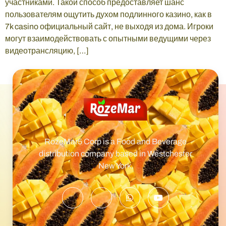
участниками. Такой способ предоставляет шанс
пользователям ощутить духом подлинного казино, как в
7k casino официальный сайт, не выходя из дома. Игроки
могут взаимодействовать с опытными ведущими через
видеотрансляцию, […]
RozeMar5 Corp is a Food and Beverage
distribution company based in Westchester
New York.